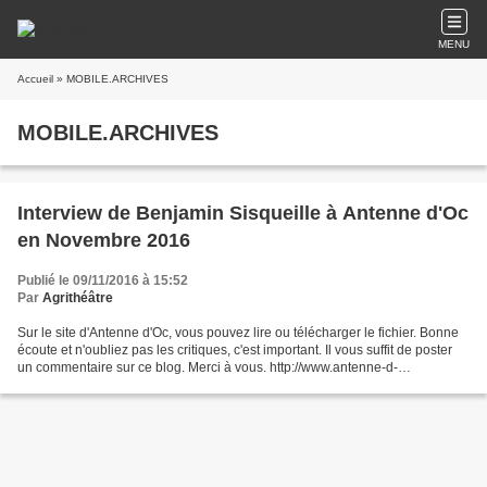
MENU
Accueil
» MOBILE.ARCHIVES
MOBILE.ARCHIVES
Interview de Benjamin Sisqueille à Antenne d'Oc
en Novembre 2016
Publié le 09/11/2016 à 15:52
Par
Agrithéâtre
Sur le site d'Antenne d'Oc, vous pouvez lire ou télécharger le fichier. Bonne
écoute et n'oubliez pas les critiques, c'est important. Il vous suffit de poster
un commentaire sur ce blog. Merci à vous. http://www.antenne-d-
oc.fr/basePage.php?rub=2&ssR...