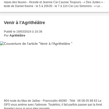
repas des fauves - Alceste et Jeanne Cie Causse Toujours - « Des Justes » -
texte de Daniel Keene - le 5 à 20h30 - le 7 à 11h Cie Les Simonins - « Le
repas des fauves » - Texte...
Venir à l'Agrithéâtre
Publié le 19/03/2024 à 10:36
Par
Agrithéâtre
804 route du Mas de Jaillac - Francoulès 46090 - Télé : 06 08 05 88 63 Le
GPS vous amène avec l'adresse. Toutefois, il fait parfois passer par la foret.
Appelez nous si vous etes inquiets.