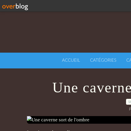
ACCUEIL
CATÉGORIES
C
Une caverne
1
P