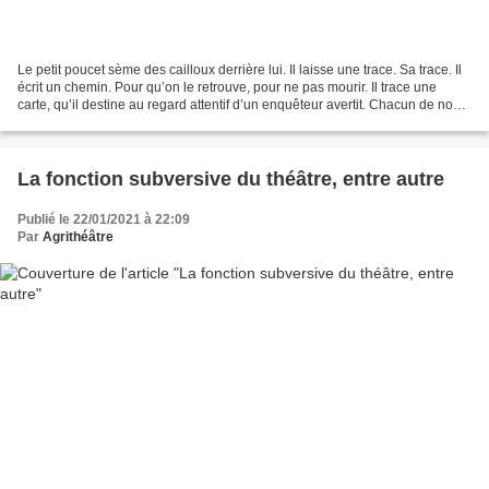
Le petit poucet sème des cailloux derrière lui. Il laisse une trace. Sa trace. Il
écrit un chemin. Pour qu’on le retrouve, pour ne pas mourir. Il trace une
carte, qu’il destine au regard attentif d’un enquêteur avertit. Chacun de nous
est dans ce cas,...
La fonction subversive du théâtre, entre autre
Publié le 22/01/2021 à 22:09
Par
Agrithéâtre