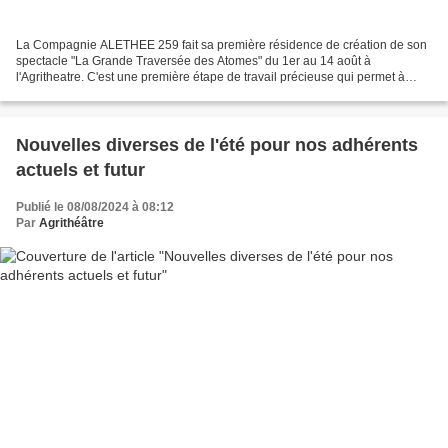
La Compagnie ALETHEE 259 fait sa première résidence de création de son
spectacle "La Grande Traversée des Atomes" du 1er au 14 août à
l'Agritheatre. C'est une première étape de travail précieuse qui permet à
Daniel Baldauf, le porteur du projet, d'expérimenter...
Nouvelles diverses de l'été pour nos adhérents
actuels et futur
Publié le 08/08/2024 à 08:12
Par
Agrithéâtre