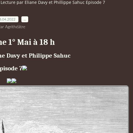
Lecture par Eliane Davy et Phillippe Sahuc Episode 7
8.04.2022
…
ar Agrithéâtre
 1° Mai à 18 h
ne Davy et Philippe Sahuc
pisode 7