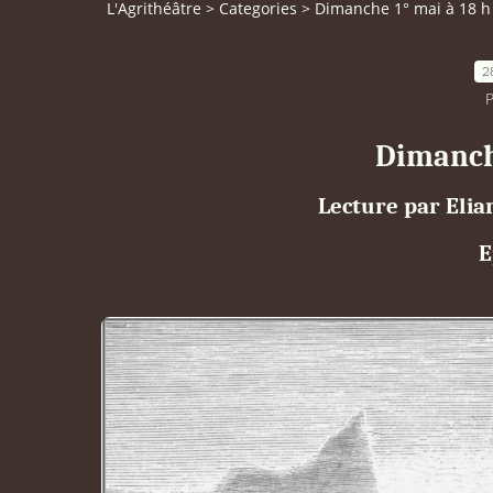
L'Agrithéâtre
>
Categories
>
Dimanche 1° mai à 18 h 
2
P
Dimanche
Lecture par Elia
E