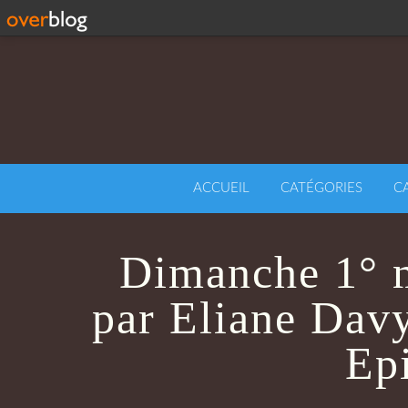
ACCUEIL
CATÉGORIES
C
Dimanche 1° m
par Eliane Davy
Ep