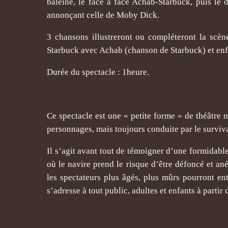
baleine, le face à face Achab-Starbuck, puis le 
annonçant celle de Moby Dick.
3 chansons illustreront ou compléteront la scè
Starbuck avec Achab (chanson de Starbuck) et enfi
Durée du spectacle : 1heure.
Ce spectacle est une « petite forme » de théâtre m
personnages, mais toujours conduite par le surviva
Il s’agit avant tout de témoigner d’une formidab
où le navire prend le risque d’être défoncé et an
les spectateurs plus âgés, plus mûrs pourront ent
s’adresse à tout public, adultes et enfants à partir 