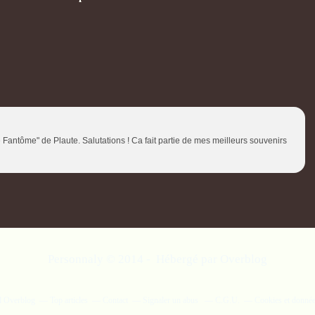
e Fantôme" de Plaute. Salutations ! Ca fait partie de mes meilleurs souvenirs
Personnaly © 2014 - Hébergé par
Overblog
il Overblog
Top articles
Contact
Signaler un abus
C.G.U.
Cookies et donnée