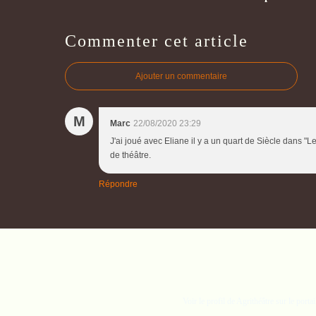
Commenter cet article
Ajouter un commentaire
M
Marc
22/08/2020 23:29
J'ai joué avec Eliane il y a un quart de Siècle dans "L
de théâtre.
Répondre
Voir le profil de
Agrithéâtre
sur le porta