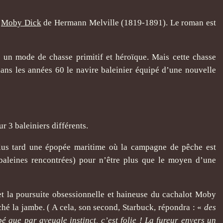
n
Moby Dick
de Hermann Melville (1819-1891). Le roman est
, un mode de chasse primitif et héroïque. Mais cette chasse
dans les années 60 le navire baleinier équipé d’une nouvelle
r 3 baleiniers différents.
 plus tard une épopée maritime où la campagne de pêche est
 baleines rencontrées) pour n’être plus que le moyen d’une
et la poursuite obsessionnelle et haineuse du cachalot Moby
ché la jambe. ( A cela, son second, Starbuck, répondra : «
des
é que par aveugle instinct, c’est folie ! La fureur envers un