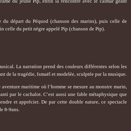
drame du jeune Pip, enfin la rencontre avec le calmar géant
ne du départ du Péquod (chanson des marins), puis celle de
n celle du petit nègre appelé Pip (chanson de Pip).
usical. La narration prend des couleurs différentes selon les
nt de la tragédie, Ismaël et modelée, sculptée par la musique.
le aventure maritime où l’homme se mesure au monstre marin,
éanti par le cachalot. C’est aussi une fable métaphysique que
endre et apprécier. De par cette double nature, ce spectacle
de 8-9ans.