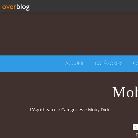
ACCUEIL
CATÉGORIES
C
Mob
L'Agrithéâtre
>
Categories
>
Moby Dick
1
P