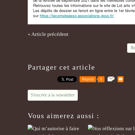
de la rentrée de septembre 2021 dans les meilleures condi
Retrouvez toutes les informations sur le site de Lot arts vi
Les dépôts de dossier se feront en ligne entre le 1er févrie
sur
https://lecompteasso.
associations.gouv.fr/
« Article précédent
Re
Partager cet article
Repost
0
S'inscrire à la newsletter
Vous aimerez aussi :