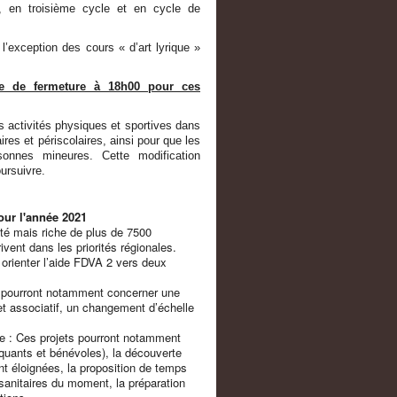
, en troisième cycle et en cycle de
l’exception des cours « d’art lyrique »
nte de fermeture à 18h00 pour ces
les activités physiques et sportives dans
res et périscolaires, ainsi pour que les
sonnes mineures. Cette modification
ursuivre.
ur l'année 2021
sité mais riche de plus de 7500
ivent dans les priorités régionales.
 orienter l’aide FDVA 2 vers deux
ts pourront notamment concerner une
jet associatif, un changement d’échelle
aire : Ces projets pourront notamment
iquants et bénévoles), la découverte
nt éloignées, la proposition de temps
sanitaires du moment, la préparation