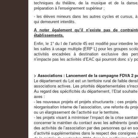
techniques du théâtre, de la musique et de la danse
préparation à l'enseignement supérieur ;
- les élèves mineurs dans les autres cycles et cursus, à 
qui demeurent interdits.
A noter également qu’il n’existe pas de contrai
établissements.
Enfin, le 1° du I de l’article 45 est modifié pour interdire 
les salles à usage multiple (ERP L) pour les groupes scolai
activités encadrées à destination exclusive des per
n’impacte pas les activités d’EAC qui pourront donc s’y po
> Associations : Lancement de la campagne FDVA 2 po
Le département du Lot est un territoire rural de faible den
associations actives. Les priorités départementales s'inscr
Au regard des spécificités du département, l’Etat souhaite
axes :
- les nouveaux projets et projets structurants : ces proje
réorganisation interne de l’association, une refonte du pro
ou un élargissement de l’activité sur le territoire.
- les projets visant à minimiser l’impact de la crise sanit
concerner le maintien du contact avec les adhérents (prat
des activités de l’association par des personnes qui en so
d’activité supplémentaires dans le respect des consignes 