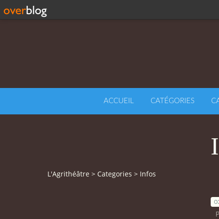
ACCUEIL
CATÉGORIES
C
L'Agrithéâtre
>
Categories
>
Infos
0
P