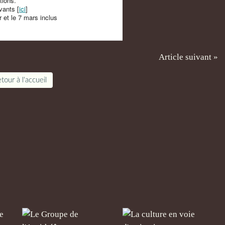
tions.
vants [
ici
]
r et le 7 mars inclus
Article suivant »
tour à l'accueil