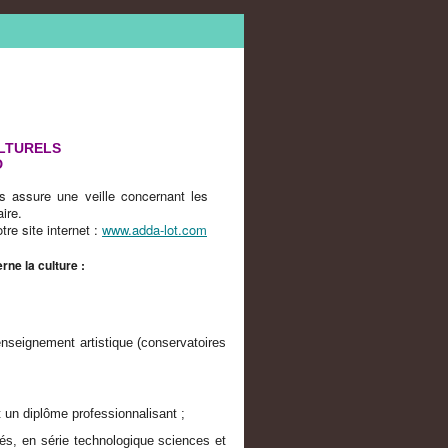
ULTURELS
D
s assure une veille concernant les
ire.
re site internet :
www.adda-lot.com
rne la culture :
enseignement artistique (conservatoires
t un diplôme professionnalisant ;
és, en série technologique sciences et