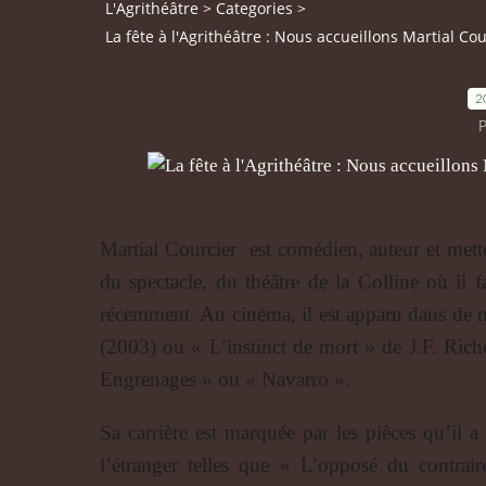
L'Agrithéâtre
>
Categories
>
La fête à l'Agrithéâtre : Nous accueillons Martial Cou
2
P
Martial Courcier est comédien, auteur et mett
du spectacle, du théâtre de la Colline où il 
récemment. Au cinéma, il est apparu dans de 
(2003) ou « L’instinct de mort » de J.F. Ri
Engrenages » ou « Navarro ».
Sa carrière est marquée par les pièces qu’il a
l’étranger telles que « L’opposé du contra