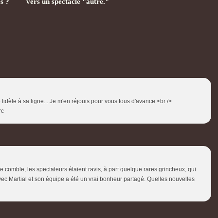
s ?
vers un spectacle "autre."
é fidèle à sa ligne... Je m'en réjouis pour vous tous d'avance.<br />
rc
lle comble, les spectateurs étaient ravis, à part quelque rares grincheux, qui
vec Martial et son équipe a été un vrai bonheur partagé. Quelles nouvelles