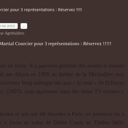
rcier pour 3 représentations : Réservez !!!!!
0.06.2022
…
ar Agrithéâtre
eur en scène. Il a parcouru pendant des années le monde
fait ses débuts en 1990 au théâtre de la Michodière tout
nombreux long-métrages tels que « Je reste » de D.Kurys
chet (2007), mais également dans des séries TV comme «
 écrites et qui ont été données à Paris, en province ou à
ire » (mise en scène de Didier Caron au Théâtre Mélo