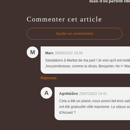
mais d'où partent elle
Commenter cet article
Ajouter un commentaire
M
Marc
28/06/2022 18:26
Salutations à Martial de ma part ! Je vois qu'il est rest
Jvouzembrasse, comme tu dirais, Benjamin.<br /> Ma
Répondre
A
Agrithéâtre
25/07/2022 14:41
Cela a été un plaisir, nous avons fait trois sa
ont été gratouillé côté marxisme. Le séjour a
d'Arcueil ?