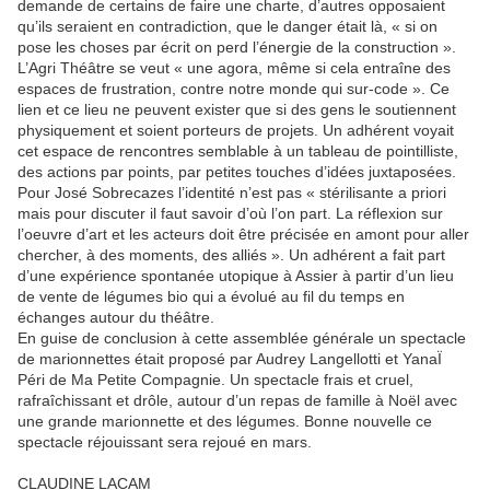
demande de certains de faire une charte, d’autres opposaient
qu’ils seraient en contradiction, que le danger était là, « si on
pose les choses par écrit on perd l’énergie de la construction ».
L’Agri Théâtre se veut « une agora, même si cela entraîne des
espaces de frustration, contre notre monde qui sur-code ». Ce
lien et ce lieu ne peuvent exister que si des gens le soutiennent
physiquement et soient porteurs de projets. Un adhérent voyait
cet espace de rencontres semblable à un tableau de pointilliste,
des actions par points, par petites touches d’idées juxtaposées.
Pour José Sobrecazes l’identité n’est pas « stérilisante a priori
mais pour discuter il faut savoir d’où l’on part. La réflexion sur
l’oeuvre d’art et les acteurs doit être précisée en amont pour aller
chercher, à des moments, des alliés ». Un adhérent a fait part
d’une expérience spontanée utopique à Assier à partir d’un lieu
de vente de légumes bio qui a évolué au fil du temps en
échanges autour du théâtre.
En guise de conclusion à cette assemblée générale un spectacle
de marionnettes était proposé par Audrey Langellotti et YanaÏ
Péri de Ma Petite Compagnie. Un spectacle frais et cruel,
rafraîchissant et drôle, autour d’un repas de famille à Noël avec
une grande marionnette et des légumes. Bonne nouvelle ce
spectacle réjouissant sera rejoué en mars.
CLAUDINE LACAM