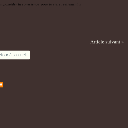
ant posséder la conscience
pour le vivre réellement. »
Article suivant »
tour à l'accueil