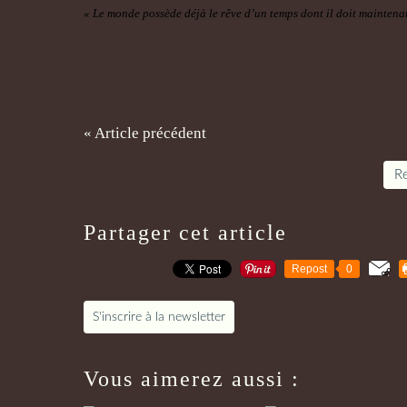
« Le monde possède déjà le rêve d’un temps
dont il doit mainten
« Article précédent
Re
Partager cet article
Repost
0
S'inscrire à la newsletter
Vous aimerez aussi :