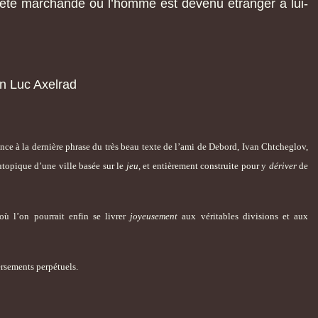
ciété marchande où l’homme est devenu étranger à lui-
n Luc Axelrad
férence à la dernière phrase du très beau texte de l’ami de Debord, Ivan Chtcheglov,
utopique d’une ville basée sur le
jeu
, et entièrement construite pour y
dériver
de
 l’on pourrait enfin se livrer
joyeusement
aux véritables divisions et aux
rsements perpétuels.