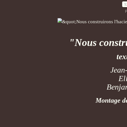
1
P
"Nous constr
tex
Jean
El
Benjam
Montage d