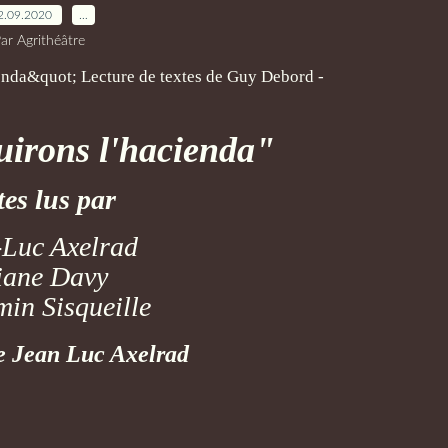
2.09.2020
…
ar Agrithéâtre
uirons l'hacienda"
tes lus par
-Luc Axelrad
iane Davy
in Sisqueille
e Jean Luc Axelrad