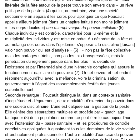
littéraire de la fête autour de la peste trouve son envers dans « un rêve
politique de la peste » (4) qui lui, au contraire, vise une société
sectionnelle en séparant les corps pour appliquer ce que Foucault
appelle ailleurs joliment (dans un chapitre intitulé non moins joliment
« Les corps dociles »)
une microphysique du pouvoir cellulaire
(5).
Chaque individu y est contrôlé, caractérisé pour lui-même et la
multiplicité des individus y est mise en ordre. Au désordre de la fête et
au mélange des corps dans l’épidémie, s’oppose « la discipline [faisant]
valoir son pouvoir qui est d’analyse » (6) : « non pas la fête collective
mais les partages stricts ; non pas les lois transgressées, mais la
pénétration du règlement jusque dans les plus fins détails de
l’existence et par l’intermédiaire d’une hiérarchie complète qui assure le
fonctionnement capillaire du pouvoir » (7). Or cet envers et cet endroit
résonnent aujourd’hui avec la méfiance, voire la criminalisation, du
gouvernement à l’égard des rassemblements festifs des jeunes
essentiellement.
Seconde remarque : Foucault distingue là, dans un contexte sanitaire
d’inquiétude et d’égarement, deux modalités d’exercice du pouvoir dans
une société disciplinaire. L’une est calquée sur la gestion de la peste.
Elle génère des séparations multiples et procède par « quadrillage
tactique » (8) de la population, comme ce peut être le cas aujourd’hui
avec l’extension du « passe sanitaire » et les procédures de contrôle
corrélatives appliquées à quasiment tous les domaines de la vie sociale
et probablement professionnelle. L’autre modalité d’exercice du pouvoir