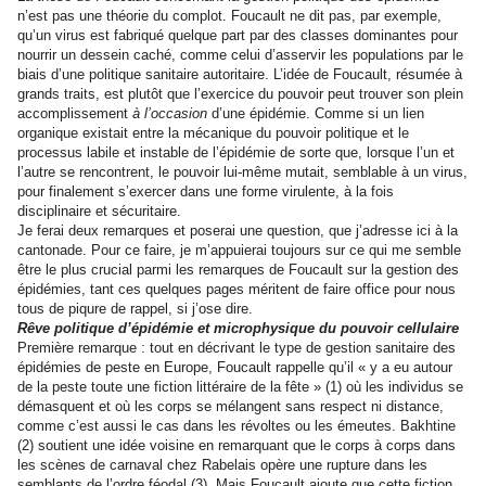
n’est pas une théorie du complot. Foucault ne dit pas, par exemple,
qu’un virus est fabriqué quelque part par des classes dominantes pour
nourrir un dessein caché, comme celui d’asservir les populations par le
biais d’une politique sanitaire autoritaire. L’idée de Foucault, résumée à
grands traits, est plutôt que l’exercice du pouvoir peut trouver son plein
accomplissement
à l’occasion
d’une épidémie. Comme si un lien
organique existait entre la mécanique du pouvoir politique et le
processus labile et instable de l’épidémie de sorte que, lorsque l’un et
l’autre se rencontrent, le pouvoir lui-même mutait, semblable à un virus,
pour finalement s’exercer dans une forme virulente, à la fois
disciplinaire et sécuritaire.
Je ferai deux remarques et poserai une question, que j’adresse ici à la
cantonade. Pour ce faire, je m’appuierai toujours sur ce qui me semble
être le plus crucial parmi les remarques de Foucault sur la gestion des
épidémies, tant ces quelques pages méritent de faire office pour nous
tous de piqure de rappel, si j’ose dire.
Rêve politique d’épidémie et microphysique du pouvoir cellulaire
Première remarque : tout en décrivant le type de gestion sanitaire des
épidémies de peste en Europe, Foucault rappelle qu’il « y a eu autour
de la peste toute une fiction littéraire de la fête » (1) où les individus se
démasquent et où les corps se mélangent sans respect ni distance,
comme c’est aussi le cas dans les révoltes ou les émeutes. Bakhtine
(2) soutient une idée voisine en remarquant que le corps à corps dans
les scènes de carnaval chez Rabelais opère une rupture dans les
semblants de l’ordre féodal (3). Mais Foucault ajoute que cette fiction