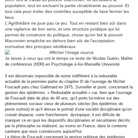
population, tout en excluant la partie récalcitrante au pouvoir. Et
tout cela pour éviter des contrôles suceptible de faire fermer les
lieux.
L'Agrithéâtre ne joue pas ce jeu. Tout en restant bien sûr dans
une vigilance de bon sens, et une structure juridique qui lui
permet de construire du politique, chose qu'en fait le pouvoir
Macronien empêche en dehors bien sûr de l'acceptation
normative des principes néolibéraux.
Je laisse à ceux qui ont le temps ce texte de
Nicolas Guérin, Maître
de conférences (HDR) en Psychologie à Aix-Marseille Université
Il est désormais impossible de rester indifférent à la redoutable
actualité de la première partie du chapitre III de l’ouvrage de Michel
Foucault paru chez Gallimard en 1975,
Surveiller et punir
, concernant la
gestion des épidémies. « Redoutable actualité » car, bien que l’ouvrage
de Foucault date de plus de 40 ans, qu’il porte lui-même sur des
phénomènes sociaux vieux de plusieurs siècles (les épidémies de
peste surtout) et qu’il dresse le portrait d’une société disciplinaire qu’on
croirait disparue, voire franchement dystopique, il est difficile de
manquer ce en quoi les dispositifs disciplinaires et sécuritaires décrits
par le philosophe se réalisent, au moins en France, dans le contexte
sanitaire que nous connaissons aujourd’hui.
La thèse de Foucault concernant la gestion politique des épidémies