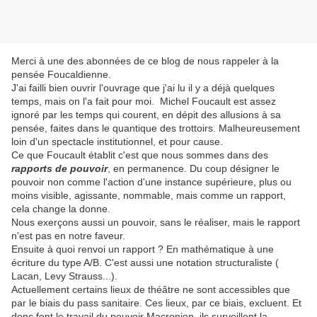
Merci à une des abonnées de ce blog de nous rappeler à la
pensée Foucaldienne.
J'ai failli bien ouvrir l'ouvrage que j'ai lu il y a déjà quelques
temps, mais on l'a fait pour moi. Michel Foucault est assez
ignoré par les temps qui courent, en dépit des allusions à sa
pensée, faites dans le quantique des trottoirs. Malheureusement
loin d'un spectacle institutionnel, et pour cause.
Ce que Foucault établit c'est que nous sommes dans des
rapports de pouvoir
, en permanence. Du coup désigner le
pouvoir non comme l'action d'une instance supérieure, plus ou
moins visible, agissante, nommable, mais comme un rapport,
cela change la donne.
Nous exerçons aussi un pouvoir, sans le réaliser, mais le rapport
n'est pas en notre faveur.
Ensuite à quoi renvoi un rapport ? En mathématique à une
écriture du type A/B. C'est aussi une notation structuraliste (
Lacan, Levy Strauss...).
Actuellement certains lieux de théâtre ne sont accessibles que
par le biais du pass sanitaire. Ces lieux, par ce biais, excluent. Et
donc font le travail du pouvoir Macronien. ils surveillent la