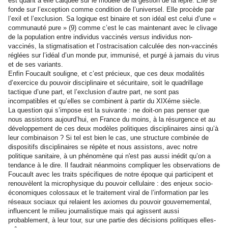
est quant à elle calquée sur le modèle de la gestion de la lèpre. Elle se
fonde sur l’exception comme condition de l’universel. Elle procède par
l’exil et l’exclusion. Sa logique est binaire et son idéal est celui d’une «
communauté pure » (9) comme c’est le cas maintenant avec le clivage
de la population entre individus vaccinés
versus
individus non-
vaccinés, la stigmatisation et l’ostracisation calculée des non-vaccinés
réglées sur l’idéal d’un monde pur, immunisé, et purgé à jamais du virus
et de ses variants.
Enfin Foucault souligne, et c’est précieux, que ces deux modalités
d’exercice du pouvoir disciplinaire et sécuritaire, soit le quadrillage
tactique d’une part, et l’exclusion d’autre part, ne sont pas
incompatibles et qu’elles se combinent à partir du XIXéme siècle.
La question qui s’impose est la suivante : ne doit-on pas penser que
nous assistons aujourd’hui, en France du moins, à la résurgence et au
développement de ces deux modèles politiques disciplinaires ainsi qu’à
leur combinaison ? Si tel est bien le cas, une structure combinée de
dispositifs disciplinaires se répète et nous assistons, avec notre
politique sanitaire, à un phénomène qui n'est pas aussi inédit qu’on a
tendance à le dire. Il faudrait néanmoins compliquer les observations de
Foucault avec les traits spécifiques de notre époque qui participent et
renouvèlent la microphysique du pouvoir cellulaire : des enjeux socio-
économiques colossaux et le traitement viral de l’information par les
réseaux sociaux qui relaient les axiomes du pouvoir gouvernemental,
influencent le milieu journalistique mais qui agissent aussi
probablement, à leur tour, sur une partie des décisions politiques elles-