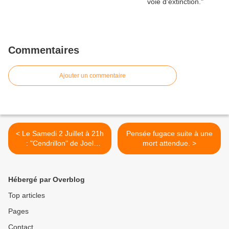
Commentaires
Ajouter un commentaire
< Le Samedi 2 Juillet à 21h
Pensée fugace suite à une
: "Cendrillon" de Joel
mort attendue. >
Pommerat par la
compagnie "les mots sur
pattes"
Hébergé par Overblog
Top articles
Pages
Contact