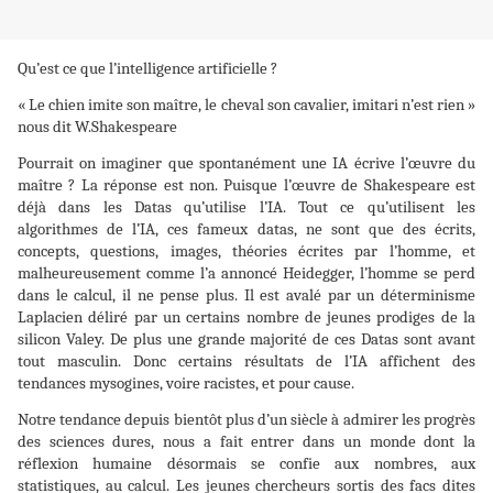
Qu’est ce que l’intelligence artificielle ?
« Le chien imite son maître, le cheval son cavalier, imitari n’est rien »
nous dit W.Shakespeare
Pourrait on imaginer que spontanément une IA écrive l’œuvre du
maître ? La réponse est non. Puisque l’œuvre de Shakespeare est
déjà dans les Datas qu’utilise l’IA. Tout ce qu’utilisent les
algorithmes de l’IA, ces fameux datas, ne sont que des écrits,
concepts, questions, images, théories écrites par l’homme, et
malheureusement comme l’a annoncé Heidegger, l’homme se perd
dans le calcul, il ne pense plus. Il est avalé par un déterminisme
Laplacien déliré par un certains nombre de jeunes prodiges de la
silicon Valey. De plus une grande majorité de ces Datas sont avant
tout masculin. Donc certains résultats de l’IA affichent des
tendances mysogines, voire racistes, et pour cause.
Notre tendance depuis bientôt plus d’un siècle à admirer les progrès
des sciences dures, nous a fait entrer dans un monde dont la
réflexion humaine désormais se confie aux nombres, aux
statistiques, au calcul. Les jeunes chercheurs sortis des facs dites