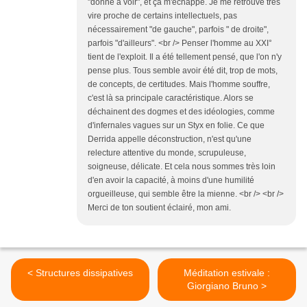
"donne à voir", et ça m'échappe. Je me retrouve très
vire proche de certains intellectuels, pas
nécessairement "de gauche", parfois " de droite",
parfois "d'ailleurs". <br /> Penser l'homme au XXI°
tient de l'exploit. Il a été tellement pensé, que l'on n'y
pense plus. Tous semble avoir été dit, trop de mots,
de concepts, de certitudes. Mais l'homme souffre,
c'est là sa principale caractéristique. Alors se
déchainent des dogmes et des idéologies, comme
d'infernales vagues sur un Styx en folie. Ce que
Derrida appelle déconstruction, n'est qu'une
relecture attentive du monde, scrupuleuse,
soigneuse, délicate. Et cela nous sommes très loin
d'en avoir la capacité, à moins d'une humilité
orgueilleuse, qui semble être la mienne. <br /> <br />
Merci de ton soutient éclairé, mon ami.
< Structures dissipatives
Méditation estivale :
Giorgiano Bruno >