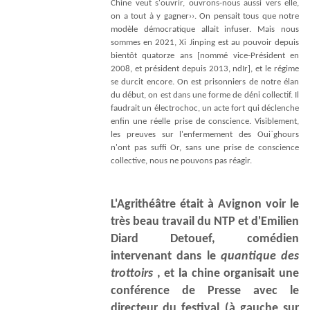
Chine veut s'ouvrir, ouvrons-nous aussi vers elle,
on a tout à y gagner››. On pensait tous que notre
modèle démocratique allait infuser. Mais nous
sommes en 2021, Xi Jinping est au pouvoir depuis
bientôt quatorze ans [nommé vice-Président en
2008, et président depuis 2013, ndIr], et le régime
se durcit encore. On est prisonniers de notre élan
du début, on est dans une forme de déni collectif. Il
faudrait un électrochoc, un acte fort qui déclenche
enﬁn une réelle prise de conscience. Visiblement,
les preuves sur l'enfermement des Oui`ghours
n'ont pas sufﬁ Or, sans une prise de conscience
collective, nous ne pouvons pas réagir.
L'Agrithéâtre était à Avignon voir le
très beau travail du NTP et d'Emilien
Diard Detouef, comédien
intervenant dans le
quantique des
trottoirs
, et la chine organisait une
conférence de Presse avec le
directeur du festival (à gauche sur