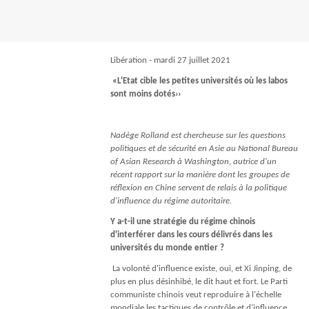
Libération - mardi 27 juillet 2021
«L'Etat cible les petites universités où les labos
sont moins dotés››
Nadège Rolland est chercheuse sur les questions
politiques et de sécurité en Asie au National Bureau
of Asian Research à Washington, autrice d'un
récent rapport sur la manière dont les groupes de
réﬂ
exion en Chine servent de relais à la politique
d'inﬂ
uence du régime autoritaire.
Y a-t-il une stratégie du régime chinois
d'interférer dans les cours délivrés dans les
universités du monde entier ?
La volonté d'inﬂuence existe, oui, et Xi Jinping, de
plus en plus désinhibé, le dit haut et fort. Le Parti
communiste chinois veut reproduire à l'échelIe
mondiale les tactiques de contrôle et d'inﬂuence