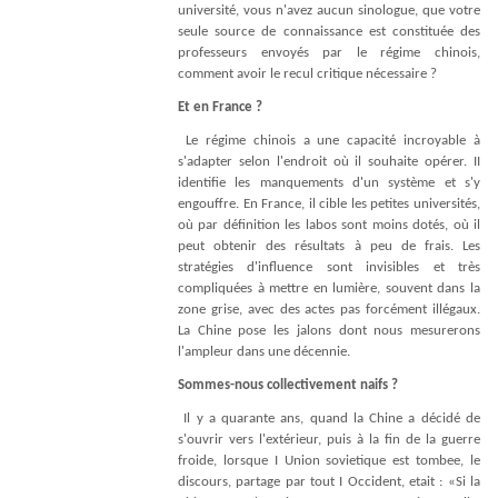
université, vous n'avez aucun sinologue, que votre
seule source de connaissance est constituée des
professeurs envoyés par le régime chinois,
comment avoir le recul critique nécessaire ?
Et en France ?
Le régime chinois a une capacité incroyable à
s'adapter selon l'endroit où il souhaite opérer. II
identiﬁe les manquements d'un système et s'y
engouffre. En France, il cible les petites universités,
où par déﬁnition les labos sont moins dotés, où il
peut obtenir des résultats à peu de frais. Les
stratégies d'inﬂuence sont invisibles et très
compliquées à mettre en lumière, souvent dans la
zone grise, avec des actes pas forcément illégaux.
La Chine pose les jalons dont nous mesurerons
l'ampleur dans une décennie.
Sommes-nous collectivement naifs ?
Il y a quarante ans, quand la Chine a décidé de
s'ouvrir vers l'extérieur, puis à la ﬁn de la guerre
froide, lorsque I Union sovietique est tombee, le
discours, partage par tout I Occident, etait : «Si la