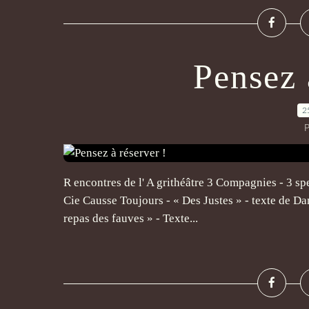
Pensez 
2
P
R encontres de l' A grithéâtre 3 Compagnies - 3 spe
Cie Causse Toujours - « Des Justes » - texte de Da
repas des fauves » - Texte...