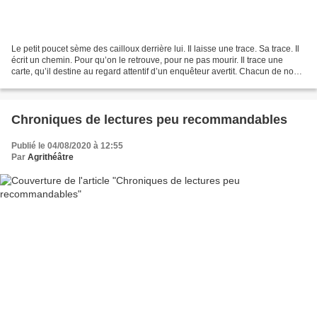
Le petit poucet sème des cailloux derrière lui. Il laisse une trace. Sa trace. Il
écrit un chemin. Pour qu’on le retrouve, pour ne pas mourir. Il trace une
carte, qu’il destine au regard attentif d’un enquêteur avertit. Chacun de nous
est dans ce cas,...
Chroniques de lectures peu recommandables
Publié le 04/08/2020 à 12:55
Par
Agrithéâtre