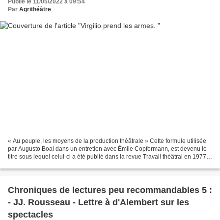
Publié le 11/05/2022 à 09:54
Par
Agrithéâtre
« Au peuple, les moyens de la production théâtrale » Cette formule utilisée
par Augusto Boal dans un entretien avec Émile Copfermann, est devenu le
titre sous lequel celui-ci a été publié dans la revue Travail théâtral en 1977
15 . Il s’agit de permettre...
Chroniques de lectures peu recommandables 5 :
- JJ. Rousseau - Lettre à d'Alembert sur les
spectacles