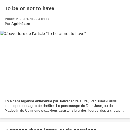
To be or not to have
Publié le 23/01/2022 à 01:08
Par
Agrithéâtre
Il y a cette légende entretenue par Jouvet entre autre, Stanislavski aussi,
d’un « personnage » de théâtre. Le personnage de Dom Juan, ou de
Macbeth, de Célimène etc…Nous assistons là à des figures, des archétypes.
L’acteur cherche à approcher, voire...