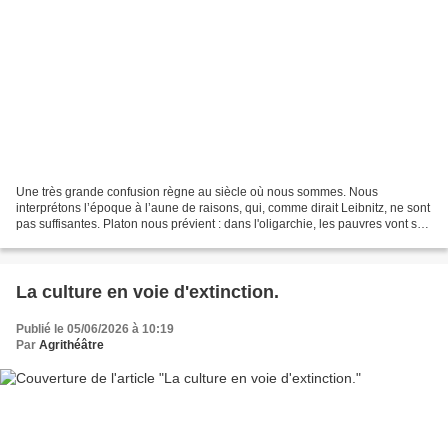
Une très grande confusion règne au siècle où nous sommes. Nous
interprétons l’époque à l’aune de raisons, qui, comme dirait Leibnitz, ne sont
pas suffisantes. Platon nous prévient : dans l'oligarchie, les pauvres vont se
révolter contre les riches et...
La culture en voie d'extinction.
Publié le 05/06/2026 à 10:19
Par
Agrithéâtre